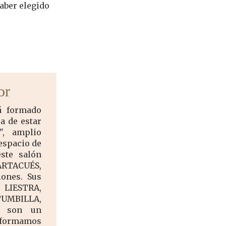
aber elegido
or
á formado
a de estar
", amplio
espacio de
este salón
TACUÉS,
iones. Sus
 LIESTRA,
UMBILLA,
A son un
e formamos