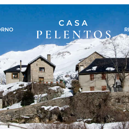
ORNO
R