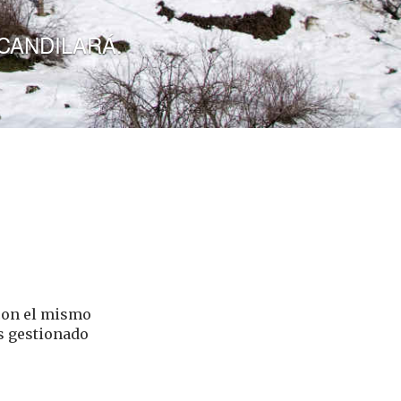
L
asa.
 con el mismo
s gestionado