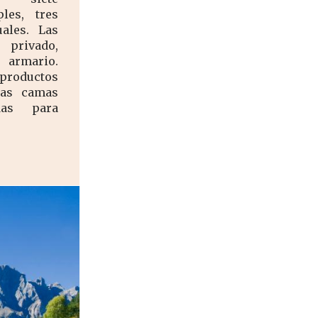
ples, tres
ales. Las
 privado,
armario.
productos
las camas
das para