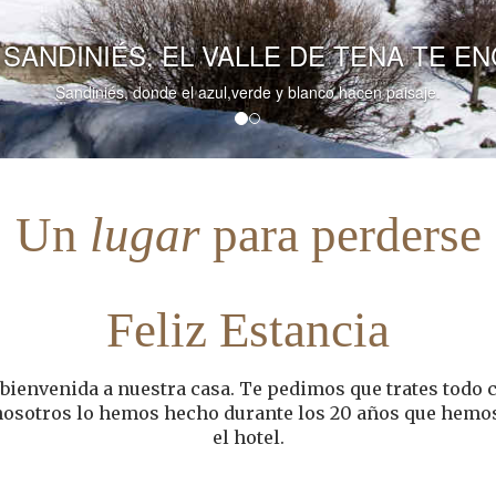
DESCUBRE EL APARTAMENTEO RURA
el corazón del Valle de Tena un apartamento para sentirse como en c
Un
lugar
para perderse
Feliz Estancia
bienvenida a nuestra casa. Te pedimos que trates todo
nosotros lo hemos hecho durante los 20 años que hemo
el hotel.