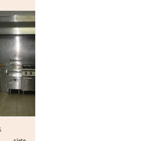
s
 siete