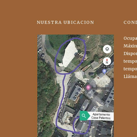
NUESTRA UBICACION
COND
Ocupac
Máxim
Dispon
tempo
tempo
Lláma