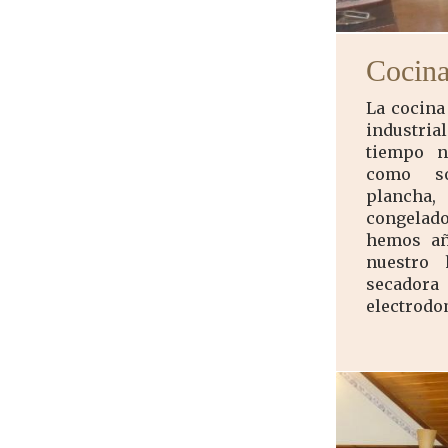
Cocina
La cocina
industri
tiempo n
como so
plancha,
congelado
hemos añ
nuestro 
secad
electrodo