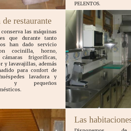
PELENTOS.
 de restaurante
 conserva las máquinas
ales que durante tanto
os han dado servicio
n cocinilla, horno,
 cámaras frigoríficas,
r y lavavajillas, además
adido para confort de
huéspedes lavadora y
ora y pequeños
mésticos.
Las habitacione
Disponemos de