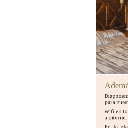
Además
Disponem
para nuest
Wifi en t
a internet
En la pl