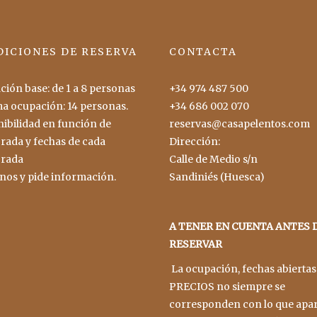
ICIONES DE RESERVA
CONTACTA
ión base: de 1 a 8 personas
+34 974 487 500
a ocupación: 14 personas.
+34 686 002 070
ibilidad en función de
reservas@casapelentos.com
rada y fechas de cada
Dirección:
rada
Calle de Medio s/n
nos y pide información.
Sandiniés (Huesca)
A TENER EN CUENTA ANTES 
RESERVAR
La ocupación, fechas abiertas
PRECIOS no siempre se
corresponden con lo que apa