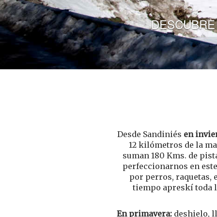
DESCUBRE SANDINIÉS, EL VALLE DE 
Sandiniés, donde el azul,verde y blanco 
Desde Sandiniés
en invie
12 kilómetros de la m
suman 180 Kms. de pista
perfeccionarnos en este 
por perros, raquetas, 
tiempo apreskí toda l
En primavera:
deshielo, l