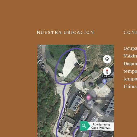
NUESTRA UBICACION
COND
Ocupac
Máxim
Dispon
tempo
tempo
Lláma