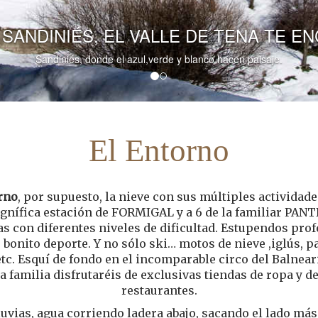
TENA TE ENCANDILARÁ.
hacen paisaje.
El Entorno
rno
, por supuesto, la nieve con sus múltiples actividade
agnífica estación de FORMIGAL y a 6 de la familiar PAN
s con diferentes niveles de dificultad. Estupendos prof
bonito deporte. Y no sólo ski… motos de nieve ,iglús, p
etc. Esquí de fondo en el incomparable circo del Balneari
a familia disfrutaréis de exclusivas tiendas de ropa y de
restaurantes.
luvias, agua corriendo ladera abajo, sacando el lado más b