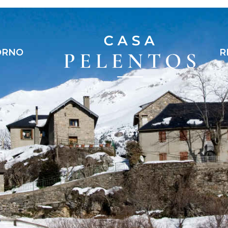
ORNO
R