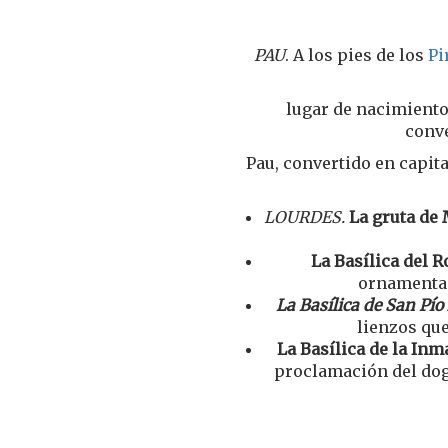
PAU
. A los pies de los
Pi
lugar de nacimiento 
conve
Pau, convertido en capit
LOURDES.
La gruta de
La Basílica del R
ornamenta
La Basílica de San Pío
lienzos qu
La Basílica de la In
proclamación del dog