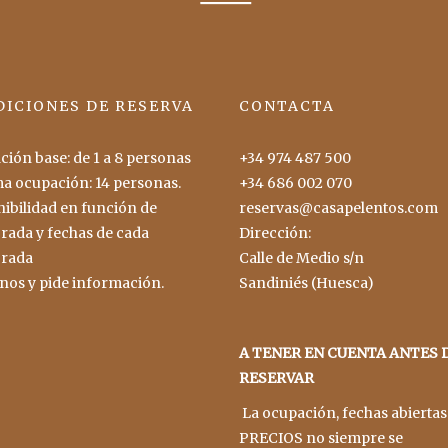
ICIONES DE RESERVA
CONTACTA
ión base: de 1 a 8 personas
+34 974 487 500
a ocupación: 14 personas.
+34 686 002 070
ibilidad en función de
reservas@casapelentos.com
rada y fechas de cada
Dirección:
rada
Calle de Medio s/n
nos y pide información.
Sandiniés (Huesca)
A TENER EN CUENTA ANTES 
RESERVAR
La ocupación, fechas abiertas
PRECIOS no siempre se