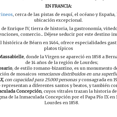
EN FRANCIA:
rineos
, cerca de las pistas de esquí, el océano y España,
ubicación excepcional.
de Enrique IV, tierra de historia, la gastronomía, viñedo
nciones, comercio... Déjese seducir por este destino in
al histórica de Béarn en 1464, ofrece especialidades gas
platos típicos
 Massabielle
, donde la Virgen se apareció en 1858 a Bern
de 14 años de la región de Lourdes;
osario
, de estilo romano-bizantino, es un monumento de
ción de mosaicos
venecianos distribuidos en una superfic
 X
,
con capacidad para 25.000 personas y
consagrada en 19
e representan a diferentes santos y beatos, y también c
maculada Concepción
, cuyos vitrales trazan la historia d
ma de la Inmaculada Concepción por el Papa Pío IX en 1
Lourdes en 1858
.