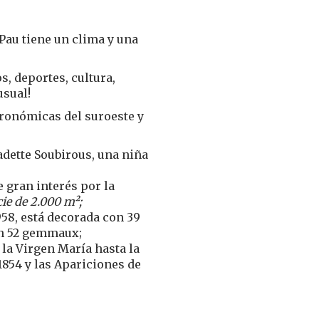
 Pau tiene un clima y una
s, deportes, cultura,
usual!
tronómicas del suroeste y
adette Soubirous, una niña
 gran interés por la
ie de 2.000 m²;
58, está decorada con 39
on 52 gemmaux;
e la Virgen María hasta la
854 y las Apariciones de