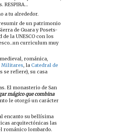
es. RESPIRA…
 a tu alrededor.
presumir de un patrimonio
ierra de Guara y Posets-
d de la UNESCO con los
Unesco…un curriculum muy
 medieval, románica,
 Militares
, la
Catedral de
 se refiere), su casa
as. El monasterio de San
 lugar mágico que combina
to le otorgó un carácter
al encanto su bellísima
icas arquitectónicas las
del románico lombardo.