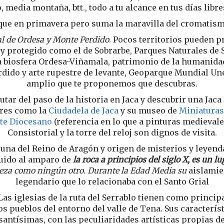
 media montaña, btt., todo a tu alcance en tus días libr
 que en primavera pero suma la maravilla del cromatismo
l de Ordesa y Monte Perdido
. Pocos territorios pueden 
 y protegido como el de Sobrarbe, Parques Naturales de S
la biosfera Ordesa-Viñamala, patrimonio de la humanida
dido y arte rupestre de levante, Geoparque Mundial 
amplio que te proponemos que descubras.
tar del paso de la historia en Jaca y descubrir una Jaca
ares como la
Ciudadela de Jaca
y su museo de
Miniaturas
te Diocesano
(referencia en lo que a pinturas medievales
Consistorial y la torre del reloj son dignos de visita.
una del Reino de Aragón y origen de misterios y leyend
ruido al amparo de
la roca a principios del siglo X, es un
leza como ningún otro. Durante la Edad Media su
aislamien
legendario que lo relacionaba con el Santo Grial
Las iglesias de la ruta del Serrablo tienen como princip
s pueblos del entorno del valle de Tena. Sus característ
santísimas, con las peculiaridades artísticas propias 