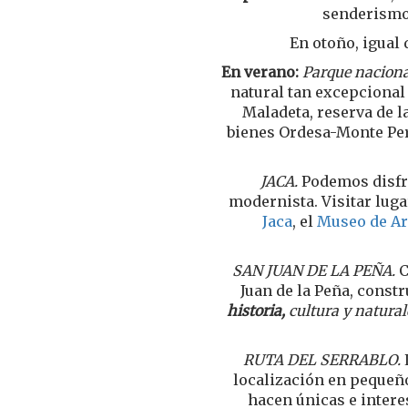
senderismo,
En otoño, igual
En verano:
Parque naciona
natural tan excepcional
Maladeta, reserva de 
bienes Ordesa-Monte Per
JACA.
Podemos disfru
modernista. Visitar lug
Jaca
, el
Museo de Ar
SAN JUAN DE LA PEÑA.
C
Juan de la Peña, const
historia,
cultura y natura
RUTA DEL SERRABLO.
localización en pequeño
hacen únicas e intere